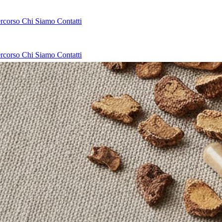
ercorso
Chi Siamo
Contatti
ercorso
Chi Siamo
Contatti