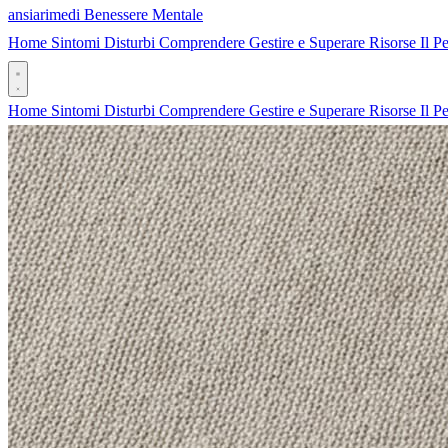
ansia
rimedi
Benessere Mentale
Home
Sintomi
Disturbi
Comprendere
Gestire e Superare
Risorse
Il P
Home
Sintomi
Disturbi
Comprendere
Gestire e Superare
Risorse
Il P