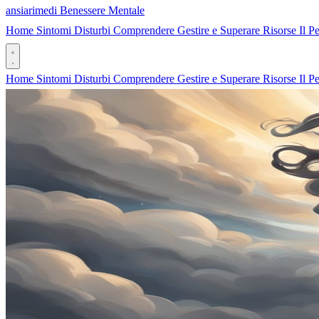
ansia
rimedi
Benessere Mentale
Home
Sintomi
Disturbi
Comprendere
Gestire e Superare
Risorse
Il P
Home
Sintomi
Disturbi
Comprendere
Gestire e Superare
Risorse
Il P