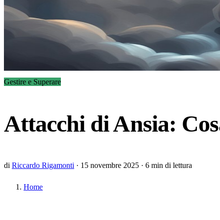
Gestire e Superare
Attacchi di Ansia: Co
di
Riccardo Rigamonti
·
15 novembre 2025
·
6 min di lettura
Home