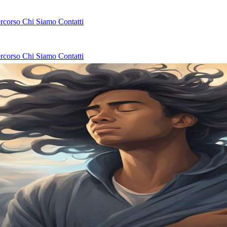
ercorso
Chi Siamo
Contatti
ercorso
Chi Siamo
Contatti