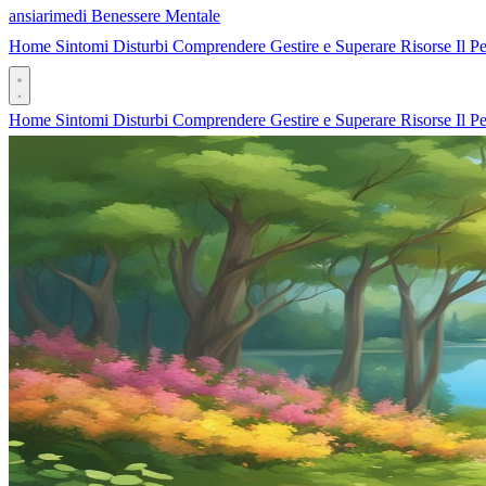
ansia
rimedi
Benessere Mentale
Home
Sintomi
Disturbi
Comprendere
Gestire e Superare
Risorse
Il P
Home
Sintomi
Disturbi
Comprendere
Gestire e Superare
Risorse
Il P