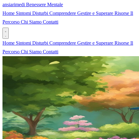
ansia
rimedi
Benessere Mentale
Home
Sintomi
Disturbi
Comprendere
Gestire e Superare
Risorse
Il
Percorso
Chi Siamo
Contatti
Home
Sintomi
Disturbi
Comprendere
Gestire e Superare
Risorse
Il
Percorso
Chi Siamo
Contatti