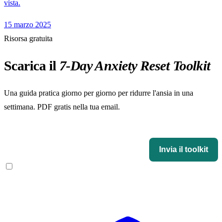
vista.
15 marzo 2025
Risorsa gratuita
Scarica il
7-Day Anxiety Reset Toolkit
Una guida pratica giorno per giorno per ridurre l'ansia in una
settimana. PDF gratis nella tua email.
Il 7-Day Anxiety Reset Toolkit
Invia il toolkit
Accetto di ricevere email da Ansia Rimedi. Niente spam, disiscrizione in 1
click.