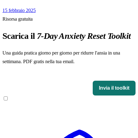
15 febbraio 2025
Risorsa gratuita
Scarica il
7-Day Anxiety Reset Toolkit
Una guida pratica giorno per giorno per ridurre l'ansia in una
settimana. PDF gratis nella tua email.
Il 7-Day Anxiety Reset Toolkit
Invia il toolkit
Accetto di ricevere email da Ansia Rimedi. Niente spam, disiscrizione in 1
click.