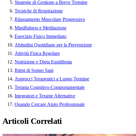
Strategie di Gestione a Breve Termine
Tecniche di Respirazione
Rilassamento Muscolare Progressivo
Mindfulness e Meditazione
Esercizio Fisico Immediato
Abitudini Quotidiane per la Prevenzione
Attività Fisica Regolare
Nutrizione e Dieta Equilibrata
Ritmi di Sonno Sani
Approcci Terapeutici a Lungo Termine
Terapia Cognitivo-Comportamentale
Integratori e Terapie Alternative
Quando Cercare Aiuto Professionale
Articoli Correlati